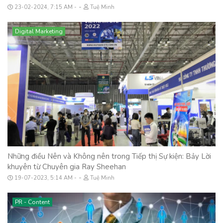
-
23-02-2024, 7:15 AM
Tuệ Minh
Digital Marketing
Những điều Nên và Không nên trong Tiếp thị Sự kiện: Bảy Lời
khuyên từ Chuyên gia Ray Sheehan
-
19-07-2023, 5:14 AM
Tuệ Minh
PR - Content