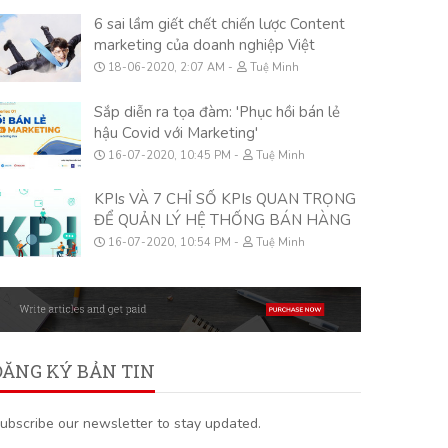
6 sai lầm giết chết chiến lược Content
marketing của doanh nghiệp Việt
18-06-2020, 2:07 AM
Tuệ Minh
Sắp diễn ra tọa đàm: 'Phục hồi bán lẻ
hậu Covid với Marketing'
16-07-2020, 10:45 PM
Tuệ Minh
KPIs VÀ 7 CHỈ SỐ KPIs QUAN TRỌNG
ĐỂ QUẢN LÝ HỆ THỐNG BÁN HÀNG
16-07-2020, 10:54 PM
Tuệ Minh
ĐĂNG KÝ BẢN TIN
ubscribe our newsletter to stay updated.