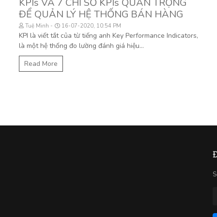
KPIs VÀ 7 CHỈ SỐ KPIs QUAN TRỌNG
ĐỂ QUẢN LÝ HỆ THỐNG BÁN HÀNG
Tuệ Minh
16-07-2020, 10:54 PM
KPI là viết tắt của từ tiếng anh Key Performance Indicators,
là một hệ thống đo lường đánh giá hiệu...
Read More
S