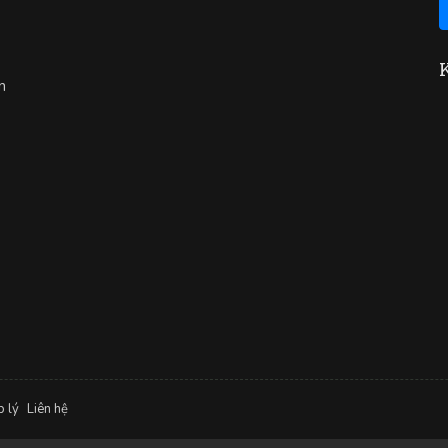
n
p lý
Liên hệ