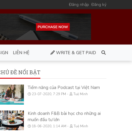
Đăng nhập
Đăng ký
IGN
LIÊN HỆ
WRITE & GET PAID
CHỦ ĐỀ NỔI BẬT
Tiềm năng của Podcast tại Việt Nam
23-07-2020, 7:29 PM
Tuệ Minh
Kinh doanh F&B bài học cho những ai
muốn đầu tư lớn
18-06-2020, 1:14 AM
Tuệ Minh