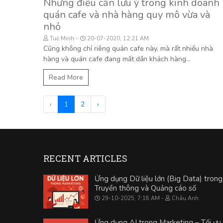
Những điều cần lưu ý trong kinh doanh
quán cafe và nhà hàng quy mô vừa và
nhỏ
Tuệ Minh
20-07-2020, 12:21 AM
Cũng không chỉ riêng quán cafe này, mà rất nhiều nhà
hàng và quán cafe đang mất dần khách hàng...
Read More
‹
1
2
›
RECENT ARTICLES
Ứng dụng Dữ liệu lớn (Big Data) trong
Truyền thông và Quảng cáo số
29-10-2025, 7:18 AM
Châu Anh
Ứng dụng AI trong Marketing – Tối ưu