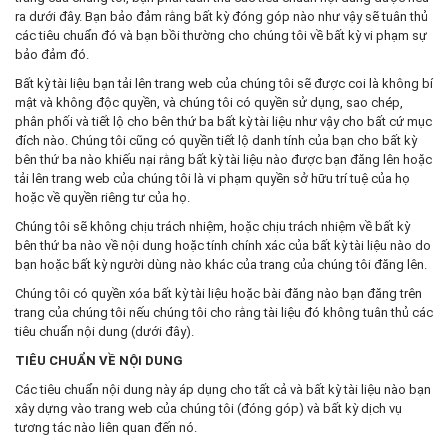
ra dưới đây. Bạn bảo đảm rằng bất kỳ đóng góp nào như vậy sẽ tuân thủ
các tiêu chuẩn đó và bạn bồi thường cho chúng tôi về bất kỳ vi phạm sự
bảo đảm đó.
Bất kỳ tài liệu bạn tải lên trang web của chúng tôi sẽ được coi là không bí
mật và không độc quyền, và chúng tôi có quyền sử dụng, sao chép,
phân phối và tiết lộ cho bên thứ ba bất kỳ tài liệu như vậy cho bất cứ mục
đích nào. Chúng tôi cũng có quyền tiết lộ danh tính của bạn cho bất kỳ
bên thứ ba nào khiếu nại rằng bất kỳ tài liệu nào được bạn đăng lên hoặc
tải lên trang web của chúng tôi là vi phạm quyền sở hữu trí tuệ của họ
hoặc về quyền riêng tư của họ.
Chúng tôi sẽ không chịu trách nhiệm, hoặc chịu trách nhiệm về bất kỳ
bên thứ ba nào về nội dung hoặc tính chính xác của bất kỳ tài liệu nào do
bạn hoặc bất kỳ người dùng nào khác của trang của chúng tôi đăng lên.
Chúng tôi có quyền xóa bất kỳ tài liệu hoặc bài đăng nào bạn đăng trên
trang của chúng tôi nếu chúng tôi cho rằng tài liệu đó không tuân thủ các
tiêu chuẩn nội dung (dưới đây).
TIÊU CHUẨN VỀ NỘI DUNG
Các tiêu chuẩn nội dung này áp dụng cho tất cả và bất kỳ tài liệu nào bạn
xây dựng vào trang web của chúng tôi (đóng góp) và bất kỳ dịch vụ
tương tác nào liên quan đến nó.