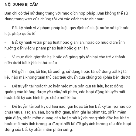
NỘI DUNG BỊ CẤM
Bạn chỉ có thể sử dụng trang với mục đích hợp pháp. Bạn không thể sử
dụng trang web của chúng tôi với các cách thức như sau:
- Bất kỳ hành vi vi phạm pháp luật, quy định của luật nước sở tại hoặc
luật pháp quốc tế
- Bất kỳ hành vi trái pháp luật hoặc gian lận, hoặc có mục đích/ảnh
hướng đến việc vi phạm pháp luật hoặc gian lận
- Vì mục đích gây tổn hại hoặc cố gắng gây tổn hại cho trẻ vị thành
niên dưới bất kỳ hình thức nào
- Để gửi, nhận, tải lên, tải xuống, sử dụng hoặc tái sử dụng bất kỳ tài
liệu nào mà không tuân thủ các tiêu chuẩn của chúng tôi (phía bên dưới)
- Để truyển tải hoặc thực hiện việc mua bán gửi tài liệu, hoạt động
quảng cáo không được yêu cầu/trái phép, các hoạt động khuyến mãi
hoặc bất kỳ các hình thực chào mời khác
- Để truyền tải bất kỳ dữ liệu nào, gửi hoặc tải lên bất kỳ tài liệu nào có
chứa virus, Trojan, sâu, bom thời gian, trình ghi lại phím tắt, phần mềm
gián điệp, phần mềm quảng cáo hoặc bất kỳ chương trình độc hại khác
hoặc mã máy tính tương tự được thiết kế để gây ảnh hưởng xấu đến hoạt
động của bất kỳ phần mềm phần cứng.