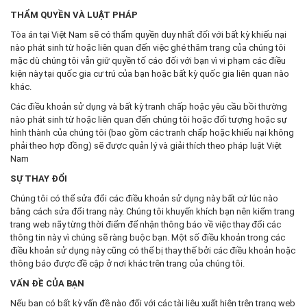
THẨM QUYỀN VÀ LUẬT PHÁP
Tòa án tại Việt Nam sẽ có thẩm quyền duy nhất đối với bất kỳ khiếu nại
nào phát sinh từ hoặc liên quan đến việc ghé thăm trang của chúng tôi
mặc dù chúng tôi vẫn giữ quyền tố cáo đối với bạn vì vi phạm các điều
kiện này tại quốc gia cư trú của bạn hoặc bất kỳ quốc gia liên quan nào
khác.
Các điều khoản sử dụng và bất kỳ tranh chấp hoặc yêu cầu bồi thường
nào phát sinh từ hoặc liên quan đến chúng tôi hoặc đối tượng hoặc sự
hình thành của chúng tôi (bao gồm các tranh chấp hoặc khiếu nại không
phải theo hợp đồng) sẽ được quản lý và giải thích theo pháp luật Việt
Nam
SỰ THAY ĐỔI
Chúng tôi có thể sửa đổi các điều khoản sử dụng này bất cứ lúc nào
bằng cách sửa đổi trang này. Chúng tôi khuyến khích bạn nên kiểm trang
trang web nãy từng thời điểm để nhận thông báo về việc thay đổi các
thông tin này vì chúng sẽ ràng buộc bạn. Một số điều khoản trong các
điều khoản sử dụng này cũng có thể bị thay thế bởi các điều khoản hoặc
thông báo được đề cập ở nơi khác trên trang của chúng tôi.
VẤN ĐỀ CỦA BẠN
Nếu bạn có bất kỳ vấn đề nào đối với các tài liệu xuất hiện trên trang web