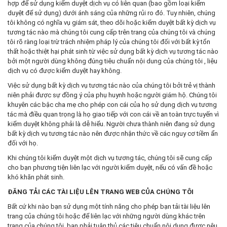
hợp để sử dụng kiểm duyệt dịch vụ có liên quan (bao gồm loại kiểm
duyệt để sử dụng) dưới ánh sáng của những rủi ro đó. Tuy nhiên, chúng
tôi không có nghĩa vụ giám sát, theo dõi hoặc kiểm duyệt bất kỳ dịch vụ
tương tác nào mà chúng tôi cung cấp trên trang của chúng tôi và chúng
tôi rõ ràng loại trừ trách nhiệm pháp lý của chúng tôi đối với bất kỳ tổn
thất hoặc thiệt hại phát sinh từ việc sử dụng bất kỳ dịch vụ tương tác nào
bởi một người dùng không đúng tiêu chuẩn nội dung của chúng tôi , liệu
dịch vụ có được kiểm duyệt hay không.
Việc sử dụng bất kỳ dịch vụ tương tác nào của chúng tôi bởi trẻ vị thành
niên phải được sự đồng ý của phụ huynh hoặc người giám hộ. Chúng tôi
khuyên các bậc cha mẹ cho phép con cái của họ sử dụng dịch vụ tương
tác mà điều quan trọng là họ giao tiếp với con cái về an toàn trực tuyến vì
kiểm duyệt không phải là dễ hiểu. Người chưa thành niên đang sử dụng
bất kỳ dịch vụ tương tác nào nên được nhận thức về các nguy cơ tiềm ẩn
đối với họ.
Khi chúng tôi kiểm duyệt một dịch vụ tương tác, chúng tôi sẽ cung cấp
cho bạn phương tiện liên lạc với người kiểm duyệt, nếu có vấn đề hoặc
khó khăn phát sinh.
ĐĂNG TẢI CÁC TÀI LIỆU LÊN TRANG WEB CỦA CHÚNG TÔI
Bất cứ khi nào bạn sử dụng một tính năng cho phép bạn tải tài liệu lên
trang của chúng tôi hoặc để liên lạc với những người dùng khác trên
trang của chúng tôi, bạn phải tuân thủ các tiêu chuẩn nội dung được nêu