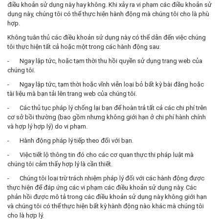
điều khoản sử dụng này hay không. Khi xảy ra vi phạm các điều khoản sử
dụng này, chúng tôi có thể thực hiện hành động mà chúng tôi cho là phù
hợp.
Không tuân thủ các điều khoản sử dụng này có thể dẫn đến việc chúng
tôi thực hiện tất cả hoặc một trong các hành động sau:
- Ngay lập tức, hoặc tạm thời thu hồi quyền sử dụng trang web của
chúng tôi.
- Ngay lập tức, tạm thời hoặc vĩnh viễn loại bỏ bất kỳ bài đăng hoặc
tài liệu mà bạn tải lên trang web của chúng tôi.
- Các thủ tục pháp lý chống lại bạn để hoàn trả tất cả các chi phí trên
cơ sở bồi thường (bao gồm nhưng không giới hạn ở chi phí hành chính
và hợp lý hợp lý) do vi phạm.
- Hành động pháp lý tiếp theo đối với bạn.
- Việc tiết lộ thông tin đó cho các cơ quan thực thi pháp luật mà
chúng tôi cảm thấy hợp lý là cần thiết.
- Chúng tôi loại trừ trách nhiệm pháp lý đối với các hành động được
thực hiện để đáp ứng các vi phạm các điều khoản sử dụng này. Các
phản hồi được mô tả trong các điều khoản sử dụng này không giới hạn
và chúng tôi có thể thực hiện bất kỳ hành động nào khác mà chúng tôi
cho là hợp lý.