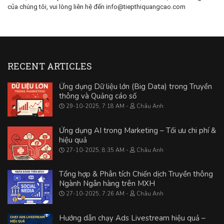
của chúng tôi, vui lòng liên hệ đến info@tiepthiquangcao.com
RECENT ARTICLES
Ứng dụng Dữ liệu lớn (Big Data) trong Truyền
thông và Quảng cáo số
29-10-2025, 7:18 AM
Châu Anh
Ứng dụng AI trong Marketing – Tối ưu chi phí &
hiệu quả
27-10-2025, 8:35 AM
Châu Anh
Tổng hợp & Phân tích Chiến dịch Truyền thông
Ngành Ngân hàng trên MXH
27-10-2025, 7:26 AM
Châu Anh
Hướng dẫn chạy Ads Livestream hiệu quả –