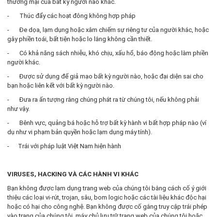
thương mại của bất kỳ người nào khác.
- Thúc đẩy các hoạt đông không hợp pháp
- Đe dọa, lạm dụng hoặc xâm chiếm sự riêng tư của người khác, hoặc
gây phiền toái, bất tiện hoặc lo lắng không cần thiết.
- Có khả năng sách nhiễu, khó chịu, xấu hổ, báo động hoặc làm phiền
người khác.
- Được sử dụng để giả mạo bất kỳ người nào, hoặc đại diện sai cho
bạn hoặc liên kết với bất kỳ người nào.
- Đưa ra ấn tượng rằng chúng phát ra từ chúng tôi, nếu không phải
như vậy.
- Bênh vực, quảng bá hoặc hỗ trợ bất kỳ hành vi bất hợp pháp nào (ví
dụ như vi phạm bản quyền hoặc lạm dụng máy tính).
- Trái với pháp luật Việt Nam hiện hành
VIRUSES, HACKING VÀ CÁC HÀNH VI KHÁC
Bạn không được lạm dụng trang web của chúng tôi bằng cách cố ý giới
thiệu các loại vi-rút, trojan, sâu, bom logic hoặc các tài liệu khác độc hại
hoặc có hại cho công nghệ. Bạn không được cố gắng truy cập trái phép
vào trang của chúng tôi, máy chủ lưu trữ trang web của chúng tôi hoặc