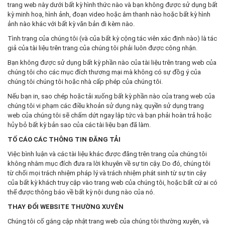
trang web này dưới bất kỳ hình thức nào và bạn không được sử dụng bất
kỳ minh hoạ, hình ảnh, đoạn video hoặc âm thanh nào hoặc bất kỳ hình
ảnh nào khác với bất kỳ văn bản đi kèm nào.
Tình trạng của chúng tôi (và của bất kỳ cộng tác viên xác định nào) là tác
giả của tài liệu trên trang của chúng tôi phải luôn được công nhận.
Bạn không được sử dụng bất kỳ phần nào của tài liệu trên trang web của
chúng tôi cho các mục đích thương mại mà không có sự đồg ý của
chúng tôi chúng tôi hoặc nhà cấp phép của chúng tôi.
Nếu bạn in, sao chép hoặc tải xuống bất kỳ phần nào của trang web của
chúng tôi vi phạm các điều khoản sử dụng này, quyền sử dụng trang
web của chúng tôi sẽ chấm dứt ngay lập tức và bạn phải hoàn trả hoặc
hủy bỏ bất kỳ bản sao của các tài liệu bạn đã làm.
TỐ CÁO CÁC THÔNG TIN ĐĂNG TẢI
Việc bình luận và các tài liệu khác được đăng trên trang của chúng tôi
không nhằm mục đích đưa ra lời khuyên về sự tin cậy. Do đó, chúng tôi
từ chối mọi trách nhiệm pháp lý và trách nhiệm phát sinh từ sự tin cậy
của bất kỳ khách truy cập vào trang web của chúng tôi, hoặc bất cứ ai có
thể được thông báo về bất kỳ nội dung nào của nó.
THAY ĐỔI WEBSITE THƯỜNG XUYÊN
Chúng tôi cố gắng cập nhật trang web của chúng tôi thường xuyên, và