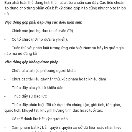
Bạn phải tuân thủ đúng tinh thần các tiêu chuẩn sau đây. Các tiêu chuẩn
áp dụng cho từng phần của bất kỳ đóng góp nào cũng như cho toàn bộ
nó.
Việc đóng góp phải đáp ứng các điều kiện sau:
- Chính xác (nơi họ đưa ra các vấn đề).
- Có tổ chức (nơi họ đưa ra ý kiến).
- Tuân thủ với pháp luật tương ứng của Việt Nam và bấy kỳ quốc gia
nào mà nó đăng tải
Việc đóng góp không được phép:
- Chứa các tài liệu phỉ báng người khác
- Chưa các tài liệu gây hận thù, xúc phạm hoặc khiêu dâm
- Thúc đẩy các yếu tố khiêu dâm
- Thúc đẩy sự bạo lực
- Thúc đẩy phân biệt đối xử dựa trên chủng tộc, giới tính, tôn giáo,
quốc tịch, khuyết tật, khuynh hướng tình dục hoặc tuổi tác.
- Có thể đánh lừa bất kỳ người nào
- Xâm phạm bất kỳ bản quyền, quyền cơ sở dữ liệu hoặc nhãn hiệu