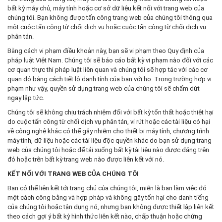
bất kỳ máy chủ, máy tính hoặc cơ sở dữ liệu kết nối với trang web của
chúng tôi. Bạn không được tấn công trang web của chúng tôi thông qua
một cuộc tấn công từ chối dịch vụ hoặc cuộc tấn công từ chối dịch vụ
phân tán.
Bằng cách vi phạm điều khoản này, bạn sẽ vi phạm theo Quy định của
pháp luật Việt Nam. Chúng tôi sẽ báo cáo bất kỳ vi phạm nào đối với các
cơ quan thực thi pháp luật liên quan và chúng tôi sẽ hợp tác với các cơ
quan đó bằng cách tiết lộ danh tính của bạn với họ. Trong trường hợp vi
phạm như vậy, quyền sử dụng trang web của chúng tôi sẽ chấm dứt
ngay lập tức.
Chúng tôi sẽ không chịu trách nhiệm đối với bất kỳ tổn thất hoặc thiệt hại
do cuộc tấn công từ chối dịch vụ phân tán, vi rút hoặc các tài liệu có hại
về công nghệ khác có thể gây nhiễm cho thiết bị máy tính, chương trình
máy tính, dữ liệu hoặc các tài liệu độc quyền khác do bạn sử dụng trang
web của chúng tôi hoặc để tải xuống bất kỳ tài liệu nào được đăng trên
đó hoặc trên bất kỳ trang web nào được liên kết với nó.
KẾT NỐI VỚI TRANG WEB CỦA CHÚNG TÔI
Bạn có thể liên kết tới trang chủ của chúng tôi, miễn là bạn làm việc đó
một cách công bằng và hợp pháp và không gây tổn hại cho danh tiếng
của chúng tôi hoặc tận dụng nó, nhưng bạn không được thiết lập liên kết
theo cách gợi ý bất kỳ hình thức liên kết nào, chấp thuận hoặc chứng