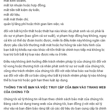
mất kinh doanh;
mất lợi nhuận hoặc hợp đồng;
mất tiền tiết kiệm dự kiến;
mất dữ liệu;
mất mát thiện chí;
quản lý lãng phí hoặc thời gian làm việc; và
đối với bất kỳ tổn thất hoặc thiệt hại nào khác dù phát sinh và có phải là
do sự vi phạm (bao gồm cả sơ suất), vi phạm hợp đồng hay không, ngay
cả khi có thể dự đoán trước được, miễn là điều kiện này không ngăn cản
được yêu cầu bồi thường mất mát hoặc hư hỏng tài sản hữu hình của
bạn bất kỳ khiếu nại nào khác về tổn thất tài chính trực tiếp mà không bị
loại trừ bởi bất kỳ loại nào được nêu ra ở trên.
Điều này không ảnh hưởng đến trách nhiệm pháp lý của chúng tôi đối với
tử vong hoặc thương tích cá nhân phát sinh từ sự sơ suất của chúng tôi,
cũng như trách nhiệm của chúng tôi đối với việc khai báo sai hoặc khai
sai đối với vấn đề cơ bản cũng như bất kỳ trách nhiệm pháp lý nào không
thể bị loại trừ hoặc giới hạn theo luật áp dụng.
THÔNG TIN VỀ BẠN VÀ VIỆC TRUY CẬP CỦA BẠN VÀO TRANG WEB
CỦA CHÚNG TÔI
Chúng tôi xử lý thông tin về bạn theo chính sách bảo mật của chúng tôi.
Bằng cách sử dụng trang web của chúng tôi, bạn đồng ý với việc xử lý
như vậy và bạn đảm bảo rằng tất cả các dữ liệu do bạn cung cấp là chính