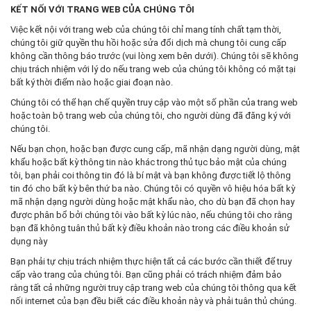
KẾT NỐI VỚI TRANG WEB CỦA CHÚNG TÔI
Việc kết nội với trang web của chúng tôi chỉ mang tính chất tạm thời,
chúng tôi giữ quyền thu hồi hoặc sửa đổi dịch mà chung tôi cung cấp
không cần thông báo trước (vui lòng xem bên dưới). Chúng tôi sẽ không
chịu trách nhiệm với lý do nếu trang web của chúng tôi không có mặt tại
bất ký thời điểm nào hoặc giai đoạn nào.
Chúng tôi có thể hạn chế quyền truy cập vào một số phần của trang web
hoặc toàn bộ trang web của chúng tôi, cho người dùng đã đăng ký với
chúng tôi.
Nếu bạn chọn, hoặc bạn được cung cấp, mã nhận dạng người dùng, mật
khẩu hoặc bất kỳ thông tin nào khác trong thủ tục bảo mật của chúng
tôi, bạn phải coi thông tin đó là bí mật và bạn không được tiết lộ thông
tin đó cho bất kỳ bên thứ ba nào. Chúng tôi có quyền vô hiệu hóa bất kỳ
mã nhận dạng người dùng hoặc mật khẩu nào, cho dù bạn đã chọn hay
được phân bổ bởi chúng tôi vào bất kỳ lúc nào, nếu chúng tôi cho rằng
bạn đã không tuân thủ bất kỳ điều khoản nào trong các điều khoản sử
dụng này
Bạn phải tự chịu trách nhiệm thực hiện tất cả các bước cần thiết để truy
cấp vào trang của chúng tôi. Bạn cũng phải có trách nhiệm đảm bảo
rằng tất cả những người truy cập trang web của chúng tôi thông qua kết
nối internet của bạn đều biết các điều khoản này và phải tuân thủ chúng.