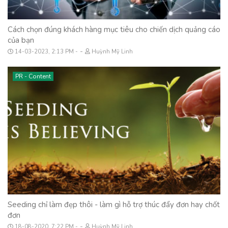
Cách chọn đúng khách hàng mục tiêu cho chiến dịch quảng cáo
của bạn
-
14-03-2023, 2:13 PM
Huỳnh Mỹ Linh
PR - Content
Seeding chỉ làm đẹp thôi - làm gì hỗ trợ thúc đẩy đơn hay chốt
đơn
-
18-08-2020, 7:22 PM
Huỳnh Mỹ Linh