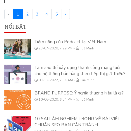
‹
1
2
3
4
5
›
NỔI BẬT
Tiềm năng của Podcast tại Việt Nam
23-07-2020, 7:29 PM
Tuệ Minh
Làm sao để xây dựng thành công mạng lưới
cho hệ thống bán hàng theo tiếp thị giới thiệu?
03-12-2022, 7:36 AM
Tuệ Minh
BRAND PURPOSE: Ý nghĩa thương hiệu là gì?
10-06-2020, 6:54 PM
Tuệ Minh
10 SAI LẦM NGHIÊM TRỌNG VỀ BÀI VIẾT
CHUẨN SEO BẠN CẦN TRÁNH