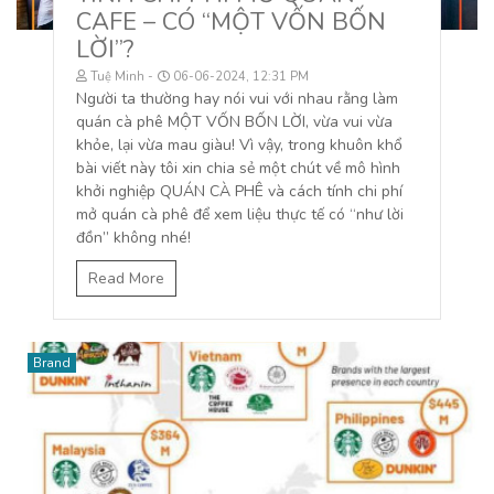
CAFE – CÓ “MỘT VỐN BỐN
LỜI”?
Tuệ Minh
06-06-2024, 12:31 PM
Người ta thường hay nói vui với nhau rằng làm
quán cà phê MỘT VỐN BỐN LỜI, vừa vui vừa
khỏe, lại vừa mau giàu! Vì vậy, trong khuôn khổ
bài viết này tôi xin chia sẻ một chút về mô hình
khởi nghiệp QUÁN CÀ PHÊ và cách tính chi phí
mở quán cà phê để xem liệu thực tế có “như lời
đồn” không nhé!
Read More
Brand