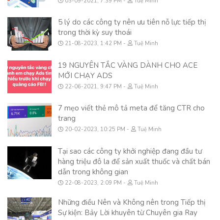
03-09-2021, 7:39 PM
Tuệ Minh
5 lý do các công ty nên ưu tiên nỗ lực tiếp thị
trong thời kỳ suy thoái
21-08-2023, 1:42 PM
Tuệ Minh
19 NGUYÊN TẮC VÀNG DÀNH CHO ACE
MỚI CHẠY ADS
22-06-2021, 9:47 PM
Tuệ Minh
7 mẹo viết thẻ mô tả meta để tăng CTR cho
trang
20-02-2023, 10:25 PM
Tuệ Minh
Tại sao các công ty khởi nghiệp đang đầu tư
hàng triệu đô la để sản xuất thuốc và chất bán
dẫn trong không gian
22-08-2023, 2:09 PM
Tuệ Minh
Những điều Nên và Không nên trong Tiếp thị
Sự kiện: Bảy Lời khuyên từ Chuyên gia Ray