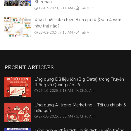
Sheehan
19-07-2023, 5:14 AM
Tuệ Minh
Xây chuỗi cafe chạm định giá tỷ $ sau 4 năm
như thế nào?
23-02-2024, 7:15 AM
Tuệ Minh
RECENT ARTICLES
Ứng dụng Dữ liệu lớn (Big Data) trong Truyền
thông và Quảng cáo số
29-10-2025, 7:18 AM
Châu Anh
Ứng dụng AI trong Marketing – Tối ưu chi phí &
hiệu quả
27-10-2025, 8:35 AM
Châu Anh
Tổng hợp & Phân tích Chiến dịch Truyền thông