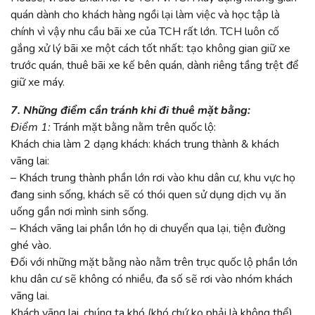
quán dành cho khách hàng ngồi lại làm việc và học tập là
chính vì vậy nhu cầu bãi xe của TCH rất lớn. TCH luôn cố
gắng xử lý bãi xe một cách tốt nhất: tạo không gian giữ xe
trước quán, thuê bãi xe kế bên quán, dành riêng tầng trệt để
giữ xe máy.
7. Những điểm cần tránh khi đi thuê mặt bằng:
Điểm 1:
Tránh mặt bằng nằm trên quốc lộ:
Khách chia làm 2 dạng khách: khách trung thành & khách
vãng lai:
– Khách trung thành phần lớn rơi vào khu dân cư, khu vực họ
đang sinh sống, khách sẽ có thói quen sử dụng dịch vụ ăn
uống gần nơi mình sinh sống.
– Khách vãng lai phần lớn họ di chuyển qua lại, tiện đường
ghé vào.
Đối với những mặt bằng nào nằm trên trục quốc lộ phần lớn
khu dân cư sẽ không có nhiều, đa số sẽ rơi vào nhóm khách
vãng lai.
Khách vãng lai, chúng ta khó (khó chứ ko phải là không thể)