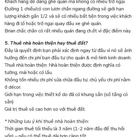
Khách hàng dễ dàng ghé quán mà không có nhiều trở ngại.
Đường 1 chiều/có con lươn chắn ngang đường sẽ giới hạn
lượng khách gần 1/2 và sẽ có nhiều bất tiện trong việc khách
hàng đi lố hoặc trở ngại quay đầu xe ghé quán.
Brian chắc chắn có rất nhiều quán đang ch.ết vì đặc điểm này.
5. Thuê nhà hoàn thiện hay thuê đất?
Đây là quyết định bạn phải xác định ngay từ đầu vì nó sẽ ảnh
hưởng đến chi phí bạn đầu tư cho quán & mô hình kinh doanh.
Thuê nhà hoàn thiện: Nhà hoàn thiện được định nghĩa có
tường, mái hoặc có lầu.
Không tốn nhiều chi phí sửa chữa đầu tư, chủ yếu chi phí nằm
ở décor.
Giới hạn trong việc thiết kế do đã có khung sẵn (số tầng có
sẵn)
Giá trị thuê sẽ cao hơn so với thuê đất.
* Những lưu ý khi thuê nhà hoàn thiện:
Thời gian thuê tối thiểu là 3 năm (1-2 năm đầu để thu hồi
vốn) – nếu có thể thuê dài hơn càng tốt.