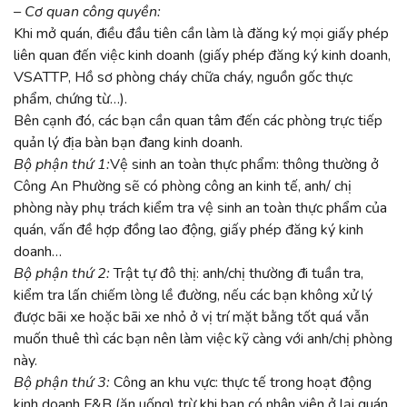
– Cơ quan công quyền:
Khi mở quán, điều đầu tiên cần làm là đăng ký mọi giấy phép
liên quan đến việc kinh doanh (giấy phép đăng ký kinh doanh,
VSATTP, Hồ sơ phòng cháy chữa cháy, nguồn gốc thực
phẩm, chứng từ…).
Bên cạnh đó, các bạn cần quan tâm đến các phòng trực tiếp
quản lý địa bàn bạn đang kinh doanh.
Bộ phận thứ 1:
Vệ sinh an toàn thực phẩm: thông thường ở
Công An Phường sẽ có phòng công an kinh tế, anh/ chị
phòng này phụ trách kiểm tra vệ sinh an toàn thực phẩm của
quán, vấn đề hợp đồng lao động, giấy phép đăng ký kinh
doanh…
Bộ phận thứ 2:
Trật tự đô thị: anh/chị thường đi tuần tra,
kiểm tra lấn chiếm lòng lề đường, nếu các bạn không xử lý
được bãi xe hoặc bãi xe nhỏ ở vị trí mặt bằng tốt quá vẫn
muốn thuê thì các bạn nên làm việc kỹ càng với anh/chị phòng
này.
Bộ phận thứ 3:
Công an khu vực: thực tế trong hoạt động
kinh doanh F&B (ăn uống) trừ khi bạn có nhân viên ở lại quán