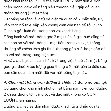
được khai thác tối ưu. Có thể đón KH từ 2 mặt tiền & đón
nhận lượng view về bảng hiệu, thương hiệu gấp đôi quán
thông thường (1 mặt tiền)
- Thoáng và rộng là 2 từ để diễn tả quán có 2 mặt tiền, tùy
vào cách bố trí & sắp xếp không gian của bạn để tối ưu nó.
Quán ở góc luôn ấn tượng hơn với khách hàng.
Đồng hành với mặt bằng góc 2 mặt tiền là giá thuê cũng sẽ
cao hơn so với mặt bằng 1 mặt tiền trong khu vực, thông
thường sẽ chênh lệch giá thuê khoảng gấp rưỡi hoặc gấp đôi
so với mặt bằng cùng diện tích.
Vì vậy, các bạn cần cân nhắc kỹ trong việc thuê các mặt bằng
góc, giá thuê & lưu lượng giao thông ở 2 mặt tiền là điều các
bạn cần quan tâm nhất đối với mặt bằng loại này.
4. Chọn mặt bằng trên đường 2 chiều và đông xe qua lại:
Cố gắng chọn cho mình những mặt bằng nằm trên con đường
2 chiều, đường lớn càng tốt và đặc biệt không có CON
LƯƠN chắn ngang.
Đường 2 chiều sẽ đón nhận được khách từ 2 chiều qua lại.