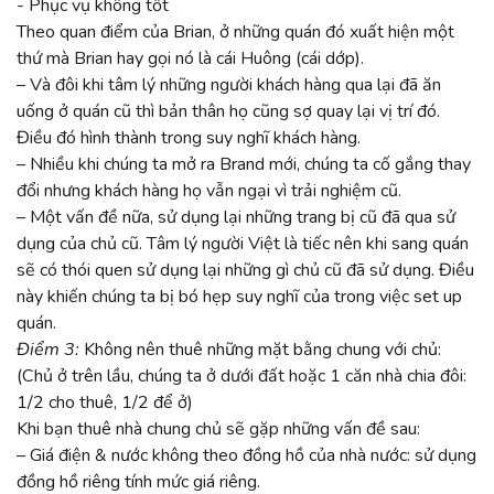
- Phục vụ không tốt
Theo quan điểm của Brian, ở những quán đó xuất hiện một
thứ mà Brian hay gọi nó là cái Huông (cái dớp).
– Và đôi khi tâm lý những người khách hàng qua lại đã ăn
uống ở quán cũ thì bản thân họ cũng sợ quay lại vị trí đó.
Điều đó hình thành trong suy nghĩ khách hàng.
– Nhiều khi chúng ta mở ra Brand mới, chúng ta cố gắng thay
đổi nhưng khách hàng họ vẫn ngại vì trải nghiệm cũ.
– Một vấn đề nữa, sử dụng lại những trang bị cũ đã qua sử
dụng của chủ cũ. Tâm lý người Việt là tiếc nên khi sang quán
sẽ có thói quen sử dụng lại những gì chủ cũ đã sử dụng. Điều
này khiến chúng ta bị bó hẹp suy nghĩ của trong việc set up
quán.
Điểm 3:
Không nên thuê những mặt bằng chung với chủ:
(Chủ ở trên lầu, chúng ta ở dưới đất hoặc 1 căn nhà chia đôi:
1/2 cho thuê, 1/2 để ở)
Khi bạn thuê nhà chung chủ sẽ gặp những vấn đề sau:
– Giá điện & nước không theo đồng hồ của nhà nước: sử dụng
đồng hồ riêng tính mức giá riêng.