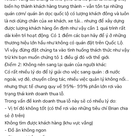
biến họ thành khách hàng trung thành – vẫn tồn tại những
quán cơm/ quán ăn dọc quốc lộ có lượng khách đông và luôn
là nơi dừng chân của xe khách, xe tải… nhưng để xây dựng
được lượng khách hàng ổn định như vậy cần 1 quá trình rất
dài kiên trì hoạt động. Có 1 điểm các bạn hãy để ý ở những
thương hiệu lớn hầu như không có quán đặt trên Quốc Lộ.
Vì vậy, đừng đặt chúng ta vào tình huống thách thức như vậy
trừ khi bạn muốn chứng tỏ 1 điều gì đó với thế giới.
Điểm 2:
Không nên sang lại quán của người khác:
Có rất nhiều lý do để lý giải cho việc sang quán : đi nước
ngoài, vợ đẻ, chuyển công tác, nhiều việc quản lý không nổi…
nhưng thực tế chung quy về 95%- 99% phần lớn rơi vào
trạng thái kinh doanh thua lỗ.
Trong vấn đề kinh doanh thua lỗ này sẽ có nhiều lý do:
- Vị trí đó không tốt (có thể rơi vào những tiêu chí Brian chia
sẻ ở trên)
Không tìm được khách hàng (khu vực vắng)
- Đồ ăn không ngon