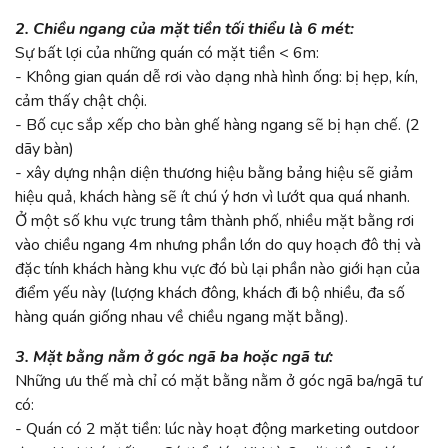
2. Chiều ngang của mặt tiền tối thiểu là 6 mét:
Sự bất lợi của những quán có mặt tiền < 6m:
- Không gian quán dễ rơi vào dạng nhà hình ống: bị hẹp, kín,
cảm thấy chật chội.
- Bố cục sắp xếp cho bàn ghế hàng ngang sẽ bị hạn chế. (2
dãy bàn)
- xây dựng nhận diện thương hiệu bằng bảng hiệu sẽ giảm
hiệu quả, khách hàng sẽ ít chú ý hơn vì lướt qua quá nhanh.
Ở một số khu vực trung tâm thành phố, nhiều mặt bằng rơi
vào chiều ngang 4m nhưng phần lớn do quy hoạch đô thị và
đặc tính khách hàng khu vực đó bù lại phần nào giới hạn của
điểm yếu này (lượng khách đông, khách đi bộ nhiều, đa số
hàng quán giống nhau về chiều ngang mặt bằng).
3. Mặt bằng nằm ở góc ngã ba hoặc ngã tư:
Những ưu thế mà chỉ có mặt bằng nằm ở góc ngã ba/ngã tư
có:
- Quán có 2 mặt tiền: lúc này hoạt động marketing outdoor