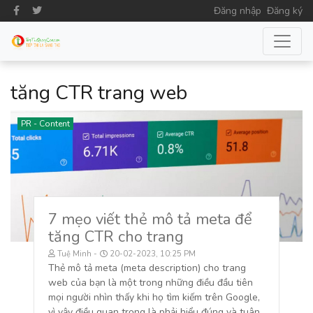
Đăng nhập
Đăng ký
tăng CTR trang web
PR - Content
7 mẹo viết thẻ mô tả meta để
tăng CTR cho trang
Tuệ Minh
20-02-2023, 10:25 PM
Thẻ mô tả meta (meta description) cho trang
web của bạn là một trong những điều đầu tiên
mọi người nhìn thấy khi họ tìm kiếm trên Google,
vì vậy điều quan trọng là phải hiểu đúng và tuân