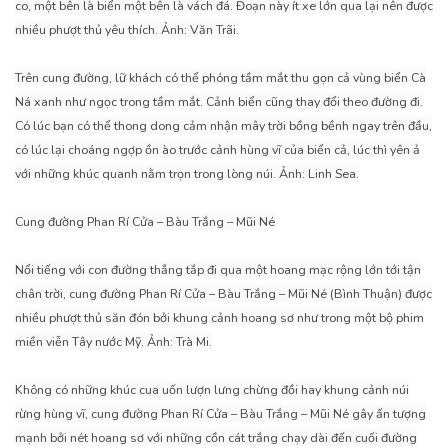
co, một bên là biển một bên là vách đá. Đoạn này ít xe lớn qua lại nên được
nhiều phượt thủ yêu thích. Ảnh: Văn Trãi.
Trên cung đường, lữ khách có thể phóng tầm mắt thu gọn cả vùng biển Cà
Ná xanh như ngọc trong tầm mắt. Cảnh biển cũng thay đổi theo đường đi.
Có lúc bạn có thể thong dong cảm nhận mây trời bồng bềnh ngay trên đầu,
có lúc lại choáng ngợp ồn ào trước cảnh hùng vĩ của biển cả, lúc thì yên ả
với những khúc quanh nằm trọn trong lòng núi. Ảnh: Linh Sea.
Cung đường Phan Rí Cửa – Bàu Trắng – Mũi Né
Nổi tiếng với con đường thẳng tắp đi qua một hoang mạc rộng lớn tới tận
chân trời, cung đường Phan Rí Cửa – Bàu Trắng – Mũi Né (Bình Thuận) được
nhiều phượt thủ săn đón bởi khung cảnh hoang sơ như trong một bộ phim
miền viễn Tây nước Mỹ. Ảnh: Trà Mi.
Không có những khúc cua uốn lượn lưng chừng đồi hay khung cảnh núi
rừng hùng vĩ, cung đường Phan Rí Cửa – Bàu Trắng – Mũi Né gây ấn tượng
mạnh bởi nét hoang sơ với những cồn cát trắng chạy dài đến cuối đường