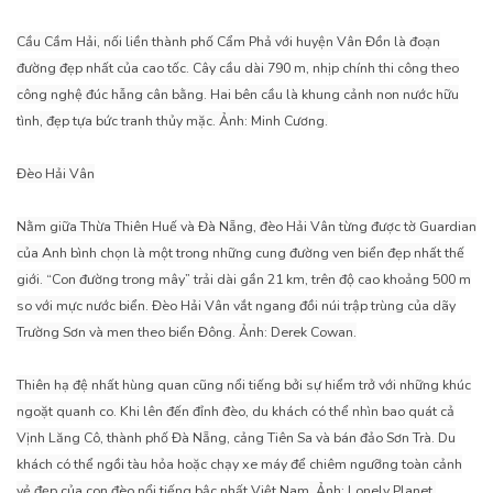
Cầu Cầm Hải, nối liền thành phố Cẩm Phả với huyện Vân Đồn là đoạn
đường đẹp nhất của cao tốc. Cây cầu dài 790 m, nhịp chính thi công theo
công nghệ đúc hẫng cân bằng. Hai bên cầu là khung cảnh non nước hữu
tình, đẹp tựa bức tranh thủy mặc. Ảnh: Minh Cương.
Đèo Hải Vân
Nằm giữa Thừa Thiên Huế và Đà Nẵng, đèo Hải Vân từng được tờ Guardian
của Anh bình chọn là một trong những cung đường ven biển đẹp nhất thế
giới. “Con đường trong mây” trải dài gần 21 km, trên độ cao khoảng 500 m
so với mực nước biển. Đèo Hải Vân vắt ngang đồi núi trập trùng của dãy
Trường Sơn và men theo biển Đông. Ảnh: Derek Cowan.
Thiên hạ đệ nhất hùng quan cũng nổi tiếng bởi sự hiểm trở với những khúc
ngoặt quanh co. Khi lên đến đỉnh đèo, du khách có thể nhìn bao quát cả
Vịnh Lăng Cô, thành phố Đà Nẵng, cảng Tiên Sa và bán đảo Sơn Trà. Du
khách có thể ngồi tàu hỏa hoặc chạy xe máy để chiêm ngưỡng toàn cảnh
vẻ đẹp của con đèo nổi tiếng bậc nhất Việt Nam. Ảnh: Lonely Planet.